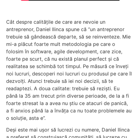
Cât despre calitățile de care are nevoie un
antreprenor, Daniel Ilinca spune că “un antreprenor
trebuie să gândească departe, să se reinventeze. Mie
mi-a plăcut foarte mult metodologia pe care o
folosim în software, agile development, care zice,
foarte pe scurt, că nu există planul perfect și că
realitatea se schimbă tot timpul. Pe măsură ce înveți
noi lucruri, descoperi noi lucruri cu produsul pe care îl
dezvolți. Atunci trebuie să iei noi decizii, să te
readaptezi. A doua calitate: trebuie să reziști. Eu
până la 35 am trecut prin diverse perioade, de la a fi
foarte stresat la a avea nu știu ce atacuri de panică,
a fi anxios până la a învăța ca nu toate problemele au
o soluție, asta e”.
Deși este mai ușor să lucrezi cu numere, Daniel Ilinca
a preferat să construiască comunități, să lucreze cu