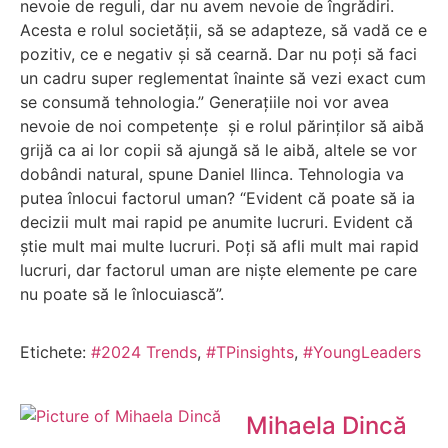
nevoie de reguli, dar nu avem nevoie de îngrădiri.
Acesta e rolul societății, să se adapteze, să vadă ce e
pozitiv, ce e negativ și să cearnă. Dar nu poți să faci
un cadru super reglementat înainte să vezi exact cum
se consumă tehnologia.” Generațiile noi vor avea
nevoie de noi competențe și e rolul părinților să aibă
grijă ca ai lor copii să ajungă să le aibă, altele se vor
dobândi natural, spune Daniel Ilinca. Tehnologia va
putea înlocui factorul uman? “Evident că poate să ia
decizii mult mai rapid pe anumite lucruri. Evident că
știe mult mai multe lucruri. Poți să afli mult mai rapid
lucruri, dar factorul uman are niște elemente pe care
nu poate să le înlocuiască”.
Etichete:
#2024 Trends
,
#TPinsights
,
#YoungLeaders
Mihaela Dincă