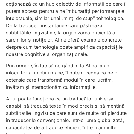
acționează ca un hub colectiv de informații pe care îl
putem accesa pentru a ne îmbunătăți performanțele
intelectuale, similar unei „minți de stup” tehnologice.
De la traduceri instantanee care păstrează
subtilitățile lingvistice, la organizarea eficientă a
sarcinilor și notițelor, AI ne oferă exemple concrete
despre cum tehnologia poate amplifica capacitățile
noastre cognitive și organizaționale.
Prin urmare, în loc să ne gândim la AI ca la un
înlocuitor al minții umane, îl putem vedea ca pe o
extensie care transformă modul în care lucrăm,
învățăm și interacționăm cu informațiile.
AI-ul poate funcționa ca un traducător universal,
capabil să traducă texte în mod precis și să mențină
subtilitățile lingvistice care sunt de multe ori pierdute
în traducerile convenționale. Într-o lume globalizată,
capacitatea de a traduce eficient între mai multe