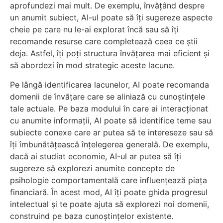
aprofundezi mai mult. De exemplu, învățând despre
un anumit subiect, AI-ul poate să îți sugereze aspecte
cheie pe care nu le-ai explorat încă sau să îți
recomande resurse care completează ceea ce știi
deja. Astfel, îți poți structura învățarea mai eficient și
să abordezi în mod strategic aceste lacune.
Pe lângă identificarea lacunelor, AI poate recomanda
domenii de învățare care se aliniază cu cunoștințele
tale actuale. Pe baza modului în care ai interacționat
cu anumite informații, AI poate să identifice teme sau
subiecte conexe care ar putea să te intereseze sau să
îți îmbunătățească înțelegerea generală. De exemplu,
dacă ai studiat economie, AI-ul ar putea să îți
sugereze să explorezi anumite concepte de
psihologie comportamentală care influențează piața
financiară. În acest mod, AI îți poate ghida progresul
intelectual și te poate ajuta să explorezi noi domenii,
construind pe baza cunoștințelor existente.