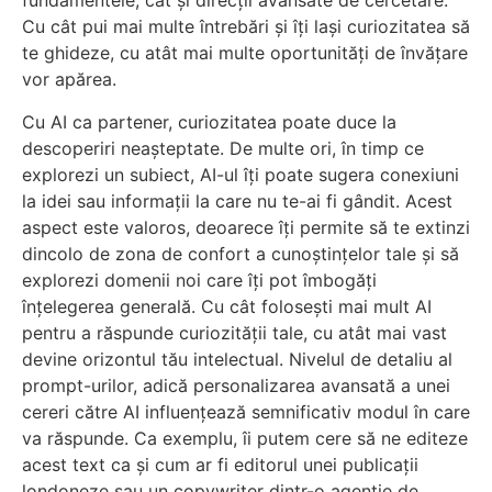
fundamentele, cât și direcții avansate de cercetare.
Cu cât pui mai multe întrebări și îți lași curiozitatea să
te ghideze, cu atât mai multe oportunități de învățare
vor apărea.
Cu AI ca partener, curiozitatea poate duce la
descoperiri neașteptate. De multe ori, în timp ce
explorezi un subiect, AI-ul îți poate sugera conexiuni
la idei sau informații la care nu te-ai fi gândit. Acest
aspect este valoros, deoarece îți permite să te extinzi
dincolo de zona de confort a cunoștințelor tale și să
explorezi domenii noi care îți pot îmbogăți
înțelegerea generală. Cu cât folosești mai mult AI
pentru a răspunde curiozității tale, cu atât mai vast
devine orizontul tău intelectual. Nivelul de detaliu al
prompt-urilor, adică personalizarea avansată a unei
cereri către AI influențează semnificativ modul în care
va răspunde. Ca exemplu, îi putem cere să ne editeze
acest text ca și cum ar fi editorul unei publicații
londoneze sau un copywriter dintr-o agenție de