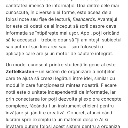
cantitatea imensă de informație. Una dintre cele mai
cunoscute, în diversele ei forme, este aceea de a
folosi note sau fișe de lectură,
flashcards
. Avantajul
lor este că odată ce ai început să scrii despre ceva
informația se întipărește mai ușor. Apoi, poți oricând
să le accesezi – trebuie doar să îți amintești subiectul
sau autorul sau lucrarea sau… sau folosești o
aplicație care are și un motor de căutare integrat.
Un model cunoscut printre studenți în general este
Zettelkasten
– un sistem de organizare a notițelor
care te ajută să creezi legături între idei, similar cu
modul în care funcționează mintea noastră. Fiecare
notă este o unitate independentă de informație, iar
prin conectarea lor poți dezvolta și explora concepte
complexe, făcându-l un instrument eficient pentru
învățare și gândire creativă. Concret, atunci când
lucrăm spre exemplu la un material despre AI și
învățare putem folosi acest sistem pentru a organiza