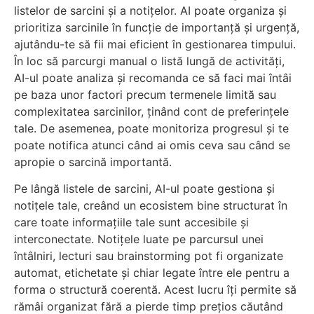
listelor de sarcini și a notițelor. AI poate organiza și
prioritiza sarcinile în funcție de importanță și urgență,
ajutându-te să fii mai eficient în gestionarea timpului.
În loc să parcurgi manual o listă lungă de activități,
AI-ul poate analiza și recomanda ce să faci mai întâi
pe baza unor factori precum termenele limită sau
complexitatea sarcinilor, ținând cont de preferințele
tale. De asemenea, poate monitoriza progresul și te
poate notifica atunci când ai omis ceva sau când se
apropie o sarcină importantă.
Pe lângă listele de sarcini, AI-ul poate gestiona și
notițele tale, creând un ecosistem bine structurat în
care toate informațiile tale sunt accesibile și
interconectate. Notițele luate pe parcursul unei
întâlniri, lecturi sau brainstorming pot fi organizate
automat, etichetate și chiar legate între ele pentru a
forma o structură coerentă. Acest lucru îți permite să
rămâi organizat fără a pierde timp prețios căutând