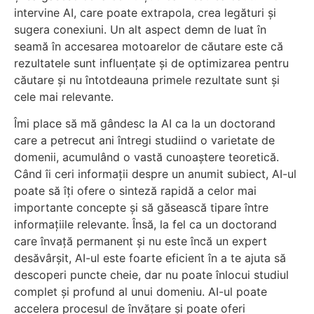
intervine AI, care poate extrapola, crea legături și
sugera conexiuni. Un alt aspect demn de luat în
seamă în accesarea motoarelor de căutare este că
rezultatele sunt influențate și de optimizarea pentru
căutare și nu întotdeauna primele rezultate sunt și
cele mai relevante.
Îmi place să mă gândesc la AI ca la un doctorand
care a petrecut ani întregi studiind o varietate de
domenii, acumulând o vastă cunoaștere teoretică.
Când îi ceri informații despre un anumit subiect, AI-ul
poate să îți ofere o sinteză rapidă a celor mai
importante concepte și să găsească tipare între
informațiile relevante. Însă, la fel ca un doctorand
care învață permanent și nu este încă un expert
desăvârșit, AI-ul este foarte eficient în a te ajuta să
descoperi puncte cheie, dar nu poate înlocui studiul
complet și profund al unui domeniu. AI-ul poate
accelera procesul de învățare și poate oferi