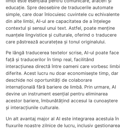
limbi este esențială pentru comunicare, afaceri și
educație. Spre deosebire de traducerile automate
simple, care doar înlocuiesc cuvintele cu echivalente
din alte limbi, AI-ul are capacitatea de a înțelege
contextul și sensul unui text. Astfel, poate menține
nuanțele lingvistice și culturale, oferind o traducere
care păstrează acuratețea și tonul originalului.
Pe lângă traducerea textelor scrise, AI-ul poate face
față și traducerilor în timp real, facilitând
interacțiunea directă între oameni care vorbesc limbi
diferite. Acest lucru nu doar economisește timp, dar
deschide noi oportunități de colaborare
internațională fără bariere de limbă. Prin urmare, AI
devine un instrument esențial pentru eliminarea
acestor bariere, îmbunătățind accesul la cunoaștere
și interacțiunile culturale.
Un alt avantaj major al AI este integrarea acestuia în
fluxurile noastre zilnice de lucru, inclusiv gestionarea