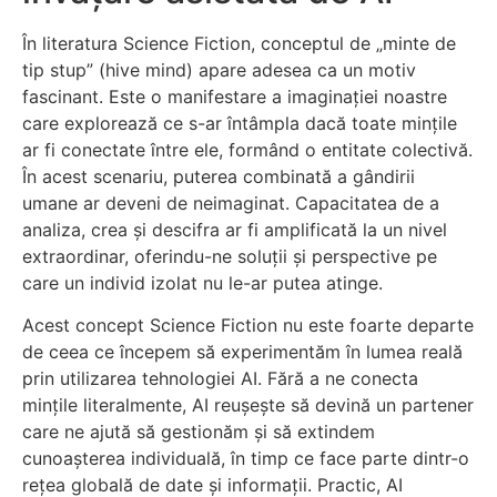
În literatura Science Fiction, conceptul de „minte de
tip stup” (hive mind) apare adesea ca un motiv
fascinant. Este o manifestare a imaginației noastre
care explorează ce s-ar întâmpla dacă toate mințile
ar fi conectate între ele, formând o entitate colectivă.
În acest scenariu, puterea combinată a gândirii
umane ar deveni de neimaginat. Capacitatea de a
analiza, crea și descifra ar fi amplificată la un nivel
extraordinar, oferindu-ne soluții și perspective pe
care un individ izolat nu le-ar putea atinge.
Acest concept Science Fiction nu este foarte departe
de ceea ce începem să experimentăm în lumea reală
prin utilizarea tehnologiei AI. Fără a ne conecta
mințile literalmente, AI reușește să devină un partener
care ne ajută să gestionăm și să extindem
cunoașterea individuală, în timp ce face parte dintr-o
rețea globală de date și informații. Practic, AI