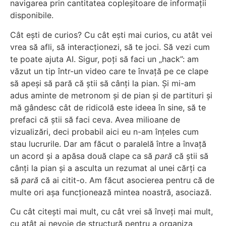
navigarea prin cantitatea copleșitoare de informații
disponibile.
Cât ești de curios? Cu cât ești mai curios, cu atât vei
vrea să afli, să interacționezi, să te joci. Să vezi cum
te poate ajuta AI. Sigur, poți să faci un „hack”: am
văzut un tip într-un video care te învață pe ce clape
să apeși să pară că știi să cânți la pian. Și mi-am
adus aminte de metronom și de pian și de partituri și
mă gândesc cât de ridicolă este ideea în sine, să te
prefaci că știi să faci ceva. Avea milioane de
vizualizări, deci probabil aici eu n-am înțeles cum
stau lucrurile. Dar am făcut o paralelă între a învață
un acord și a apăsa două clape ca să
pară
că știi să
cânți la pian și a asculta un rezumat al unei cărți ca
să
pară
că ai citit-o. Am făcut asocierea pentru că de
multe ori așa funcționează mintea noastră, asociază.
Cu cât citești mai mult, cu cât vrei să înveți mai mult,
cu atât ai nevoie de structură pentru a organiza