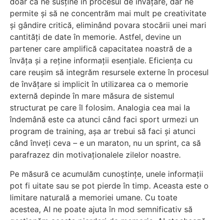
doar că ne susține în procesul de învățare, dar ne
permite și să ne concentrăm mai mult pe creativitate
și gândire critică, eliminând povara stocării unei mari
cantități de date în memorie. Astfel, devine un
partener care amplifică capacitatea noastră de a
învăța și a reține informații esențiale. Eficiența cu
care reușim să integrăm resursele externe în procesul
de învățare si implicit în utilizarea ca o memorie
externă depinde în mare măsura de sistemul
structurat pe care îl folosim. Analogia cea mai la
îndemână este ca atunci când faci sport urmezi un
program de training, așa ar trebui să faci și atunci
când înveți ceva – e un maraton, nu un sprint, ca să
parafrazez din motivaționalele zilelor noastre.
Pe măsură ce acumulăm cunoștințe, unele informații
pot fi uitate sau se pot pierde în timp. Aceasta este o
limitare naturală a memoriei umane. Cu toate
acestea, AI ne poate ajuta în mod semnificativ să