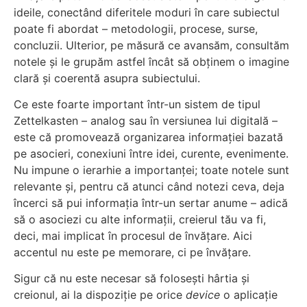
ideile, conectând diferitele moduri în care subiectul
poate fi abordat – metodologii, procese, surse,
concluzii. Ulterior, pe măsură ce avansăm, consultăm
notele și le grupăm astfel încât să obținem o imagine
clară și coerentă asupra subiectului.
Ce este foarte important într-un sistem de tipul
Zettelkasten – analog sau în versiunea lui digitală –
este că promovează organizarea informației bazată
pe asocieri, conexiuni între idei, curente, evenimente.
Nu impune o ierarhie a importanței; toate notele sunt
relevante și, pentru că atunci când notezi ceva, deja
încerci să pui informația într-un sertar anume – adică
să o asociezi cu alte informații, creierul tău va fi,
deci, mai implicat în procesul de învățare. Aici
accentul nu este pe memorare, ci pe învățare.
Sigur că nu este necesar să folosești hârtia și
creionul, ai la dispoziție pe orice
device
o aplicație