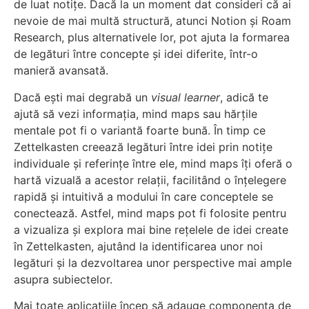
de luat notițe. Dacă la un moment dat consideri că ai
nevoie de mai multă structură, atunci Notion și Roam
Research, plus alternativele lor, pot ajuta la formarea
de legături între concepte și idei diferite, într-o
manieră avansată.
Dacă ești mai degrabă un
visual learner
, adică te
ajută să vezi informația, mind maps sau hărțile
mentale pot fi o variantă foarte bună. În timp ce
Zettelkasten creează legături între idei prin notițe
individuale și referințe între ele, mind maps îți oferă o
hartă vizuală a acestor relații, facilitând o înțelegere
rapidă și intuitivă a modului în care conceptele se
conectează. Astfel, mind maps pot fi folosite pentru
a vizualiza și explora mai bine rețelele de idei create
în Zettelkasten, ajutând la identificarea unor noi
legături și la dezvoltarea unor perspective mai ample
asupra subiectelor.
Mai toate aplicațiile încep să adauge componenta de